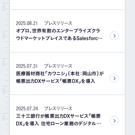
for Salesforce」にオプロの帳票機能組み
込みサービス「オプロアーツ」が採用
2025.08.21
プレスリリース
オプロ、世界有数のエンタープライズクラ
ウドマーケットプレイスであるSalesforce
AppExchange上でドキュメント配信プラッ
トフォーム「Agentファイル」を発表
2025.07.31
プレスリリース
医療器材商社「カワニシ」（本社：岡山市）が
帳票出力DXサービス「帳票DX」を導入
2025.07.24
プレスリリース
三十三銀行が帳票出力DXサービス「帳票
DX」を導入 住宅ローン業務のデジタル化
を支援し、業務効率化とデータ活用の迅速