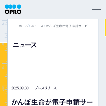
MENU
ホーム
ニュース
かんぽ生命が電子申請サービス
会社情報
「カミレス」を導入 保険金請求を電
話のみで完結する顧客体験と、請求
受付業務のペーパーレス化を実現。
ニュース
事業内容
10月10日(金)にFIT2025で事例登壇
が決定
ニュース
パートナー
2025.09.30
プレスリリース
サポート
かんぽ生命が電子申請サー