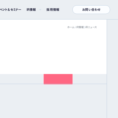
ベント＆セミナー
IR情報
採用情報
お問い合わせ
ホーム
IR情報
IRニュース
株式について
株式情報
株主総会
株価情報