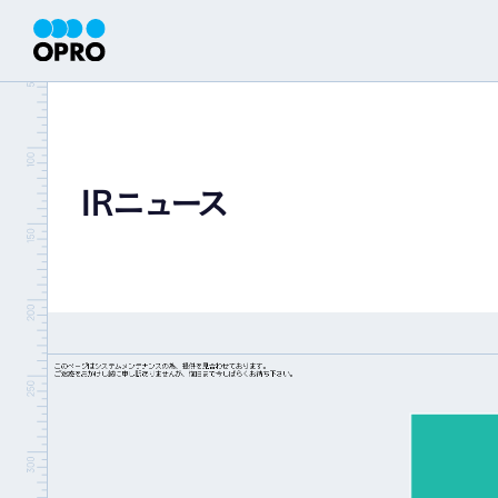
経営情報
財務ハ
IRニュース
株主・投資家の皆様へ
財務ハイラ
コーポレート・ガバナンス
ディスクロージャーポリシー