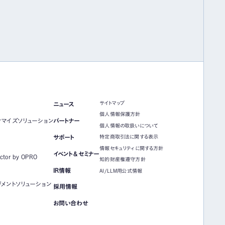
サイトマップ
ニュース
個人情報保護方針
ィマイズソリューション
パートナー
個人情報の取扱いについて
サポート
特定商取引法に関する表示
情報セキュリティに関する方針
イベント＆セミナー
ector by OPRO
知的財産権遵守方針
IR情報
AI/LLM用公式情報
メントソリューション
採用情報
お問い合わせ