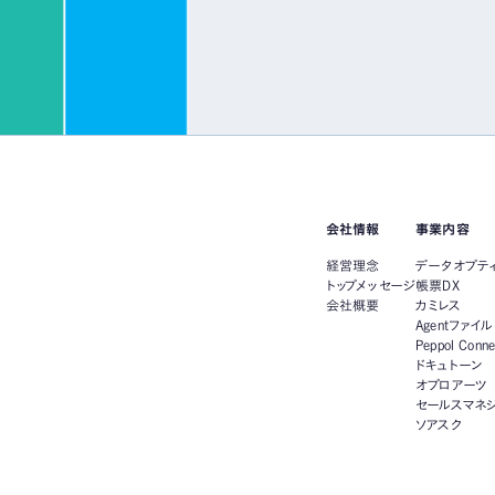
会社情報
事業内容
経営理念
データオプテ
トップメッセージ
帳票DX
会社概要
カミレス
Agentファイル
Peppol Conn
ドキュトーン
オプロアーツ
セールスマネジ
ソアスク