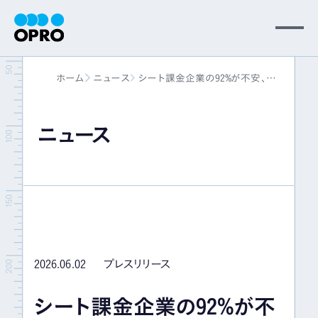
MENU
ホーム
ニュース
シート課金企業の92%が不安、
会社情報
88%の企業が業務代行型への転換
を志向 オプロ、調査レポート「AIが
壊す、BtoBサブスクの2つの常識」を
ニュース
事業内容
公開
ニュース
パートナー
2026.06.02
プレスリリース
サポート
シート課金企業の92%が不