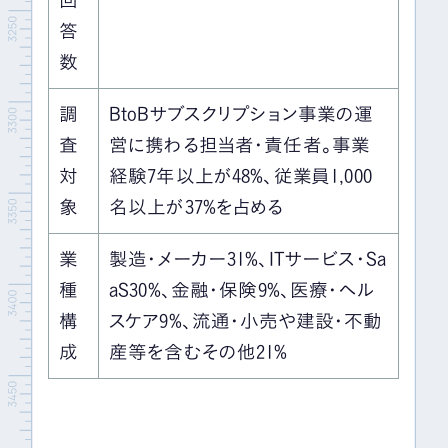
答
数
調
BtoBサブスクリプション事業の運
査
営に携わる担当者・責任者。事業
対
経験7年以上が48%、従業員1,000
象
名以上が37%を占める
業
製造・メーカー31%、ITサービス・Sa
種
aS30%、金融・保険9%、医療・ヘル
構
スケア9%、流通・小売や建設・不動
成
産等を含むその他21%