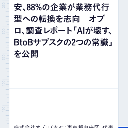
安、88%の企業が業務代行
イベント＆セミナー
型への転換を志向 オプ
IR情報
ロ、調査レポート「AIが壊す、
BtoBサブスクの2つの常識」
採用情報
を公開
お問い合わせ
株式会社オプロ（本社：東京都中央区、代表