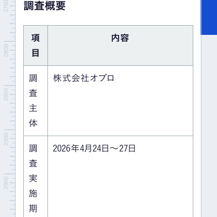
調査概要
項
内容
目
調
株式会社オプロ
査
主
体
調
2026年4月24日〜27日
査
実
施
期