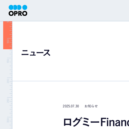
経営情報
財務ハ
ニュース
株主・投資家の皆様へ
財務ハイラ
コーポレート・ガバナンス
ディスクロージャーポリシー
2025.07.30
お知らせ
ログミーFin