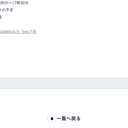
時00分～17時00分
5分の予定
典
e.logmi.jp/ir_live/776
一覧へ戻る