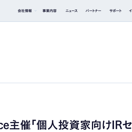
会社情報
事業内容
ニュース
パートナー
サポート
イ
イライト
IRライブラリー
イト
決算短信
決算説明資料
有価証券報告書
その他IR資料
ance主催「個人投資家向けIR