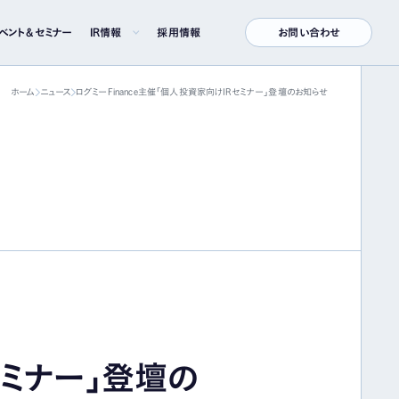
ベント＆セミナー
IR情報
採用情報
お問い合わせ
ホーム
ニュース
ログミーFinance主催「個人投資家向けIRセミナー」登壇のお知らせ
株式について
株式情報
株主総会
株価情報
セミナー」登壇の