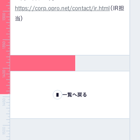
https://corp.opro.net/contact/ir.html
（IR担
当）
一覧へ戻る