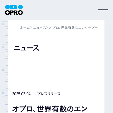
MENU
ホーム
ニュース
オプロ、世界有数のエンタープラ
会社情報
イズクラウドマーケットプレイスであ
るSalesforce AppExchange上でソア
スクの更新を発表
ニュース
事業内容
ニュース
パートナー
2025.03.04
プレスリリース
サポート
オプロ、世界有数のエン