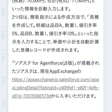
(税抜)：10,000円、合計(税込)：11,000円」と
いった情報を自動入力します。
2つ目は、簡易指示による作成方法で、「見積
を作成して。明細は品目A、数量1、値引き率
5%、品目B、数量1、値引き率10%」といった指
示を入力することで、単価や小計を自動計算
した見積レコードが作成されます。
「ソアスク for Agentforce(β版)」が搭載され
たソアスクは、現在AppExchangeの
https://appexchangejp.salesforce.com/app
xListingDetail?listingId=c405fef1-e82f-4efb-
a97a-73578360573d
から入手いただけます。