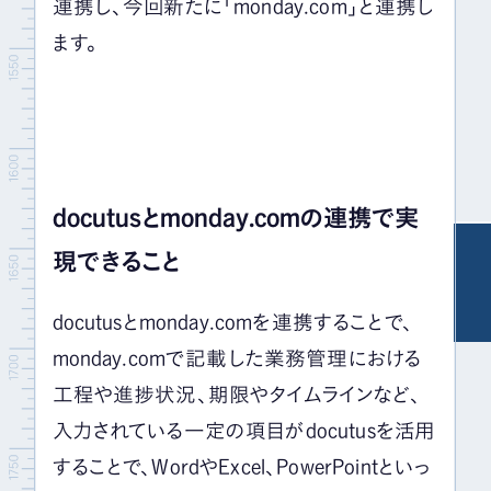
連携し、今回新たに「monday.com」と連携し
ます。
docutusと
monday.com
の連携で実
現できること
docutusと
monday.com
を連携することで、
monday.com
で記載した業務管理における
工程や進捗状況、期限やタイムラインなど、
入力されている一定の項目が
docutus
を活用
することで、
Word
や
Excel
、
PowerPoint
といっ