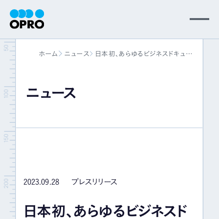
MENU
ホーム
ニュース
日本初、あらゆるビジネスドキュメ
会社情報
ントを作成する「docutus」と 複数の
業務をクラウド上で統合管理する
「monday.com」が機能連携 〜
ニュース
事業内容
monday.comの記載アイテムを
docutusで、簡単にビジネスドキュメ
ントを生成 〜
ニュース
パートナー
2023.09.28
プレスリリース
サポート
日本初、あらゆるビジネスド