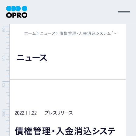
MENU
ホーム
ニュース
債権管理・入金消込システム「V-
会社情報
ONE」シリーズと BtoBサブスク管理
サービス「ソアスク」がデータ連携機
能を実装
ニュース
事業内容
―R&ACとオプロの協業により実現
―
ニュース
パートナー
2022.11.22
プレスリリース
サポート
債権管理・入金消込システ