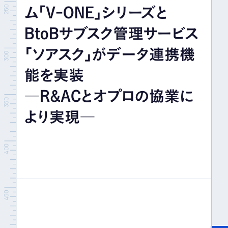
ム「V-ONE」シリーズと
イベント＆セミナー
BtoBサブスク管理サービス
IR情報
「ソアスク」がデータ連携機
能を実装
採用情報
―R&ACとオプロの協業に
より実現―
お問い合わせ