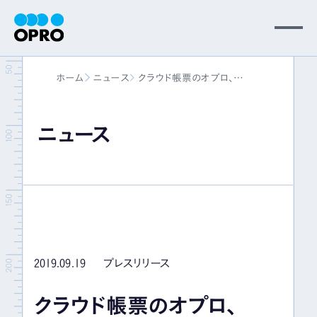
MENU
ホーム
ニュース
クラウド帳票のオプロ、
会社情報
OPROARTSにオプション機能
OPROARTS Driveを提供
～Fleekdriveと協業し帳票業務のス
ニュース
事業内容
ピードアップを加速～
ニュース
パートナー
2019.09.19
プレスリリース
サポート
クラウド帳票のオプロ、