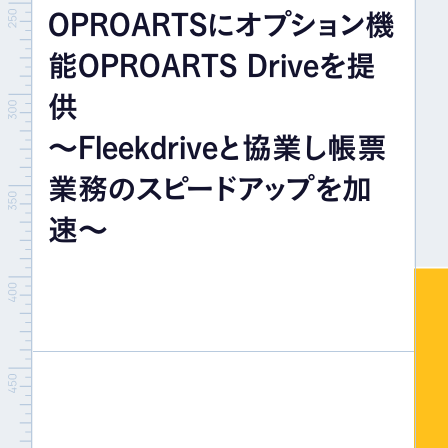
OPROARTSにオプション機
イベント＆セミナー
能OPROARTS Driveを提
IR情報
供
～Fleekdriveと協業し帳票
採用情報
業務のスピードアップを加
速～
お問い合わせ