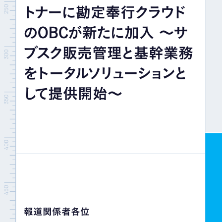
トナーに勘定奉行クラウド
イベント＆セミナー
のOBCが新たに加入 ～サ
IR情報
ブスク販売管理と基幹業務
をトータルソリューションと
採用情報
して提供開始～
お問い合わせ
報道関係者各位