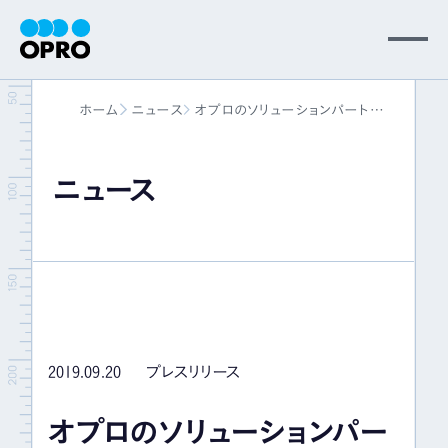
MENU
ホーム
ニュース
オプロのソリューションパート
会社情報
ナーに勘定奉行クラウドのOBCが新
たに加入 ～サブスク販売管理と基
幹業務をトータルソリューションと
ニュース
事業内容
して提供開始～
ニュース
パートナー
2019.09.20
プレスリリース
サポート
オプロのソリューションパー