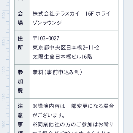
会
株式会社テラスカイ 16F ホライ
場
ゾンラウンジ
住
〒103-0027
所
東京都中央区日本橋2-11-2
太陽生命日本橋ビル16階
参
無料（事前申込み制）
加
費
注
※講演内容は一部変更になる場合
意
がございます。
事
※同業他社の方のご参加はお断り