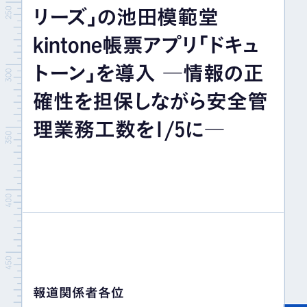
リーズ」の池田模範堂
イベント＆セミナー
kintone帳票アプリ「ドキュ
IR情報
トーン」を導入 ―情報の正
確性を担保しながら安全管
採用情報
理業務工数を1/5に―
お問い合わせ
報道関係者各位