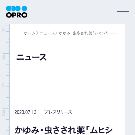
MENU
ホーム
ニュース
かゆみ・虫さされ薬「ムヒシリー
会社情報
ズ」の池田模範堂 kintone帳票アプ
リ「ドキュトーン」を導入 ―情報の
正確性を担保しながら安全管理業
ニュース
事業内容
務工数を1/5に―
ニュース
パートナー
2023.07.13
プレスリリース
サポート
かゆみ・虫さされ薬「ムヒシ